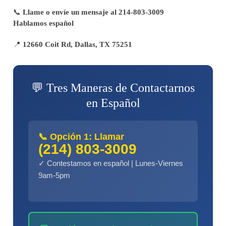
📞
Llame o envíe un mensaje al 214-803-3009
Hablamos español
📍
12660 Coit Rd, Dallas, TX 75251
💬 Tres Maneras de Contactarnos
en Español
📞 Opción 1: Llamar
(214) 803-3009
✓ Contestamos en español | Lunes-Viernes
9am-5pm