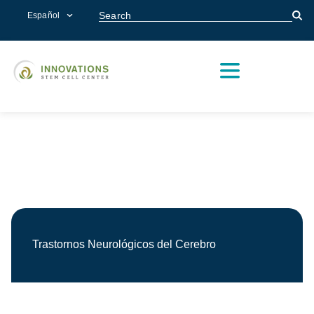
Español
CÉLULAS MADRES
PROGRAME UNA CONSULTA
(214) 803-3009
Trastornos Neurológicos del Cerebro