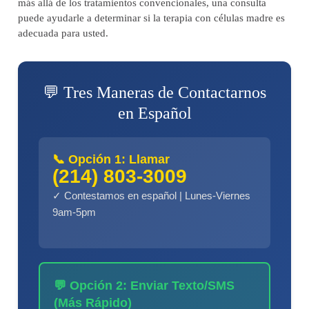
más allá de los tratamientos convencionales, una consulta
puede ayudarle a determinar si la terapia con células madre es
adecuada para usted.
💬 Tres Maneras de Contactarnos
en Español
📞 Opción 1: Llamar
(214) 803-3009
✓ Contestamos en español | Lunes-Viernes
9am-5pm
💬 Opción 2: Enviar Texto/SMS
(Más Rápido)