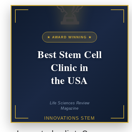
🏆
★ AWARD WINNING ★
Best Stem Cell
Clinic in
the USA
Life Sciences Review
Magazine
INNOVATIONS STEM
CELL CENTER