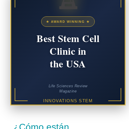
★ AWARD WINNING ★
Best Stem Cell
Clinic in
the USA
Life Sciences Review
Magazine
INNOVATIONS STEM
CELL CENTER
¿Cómo están